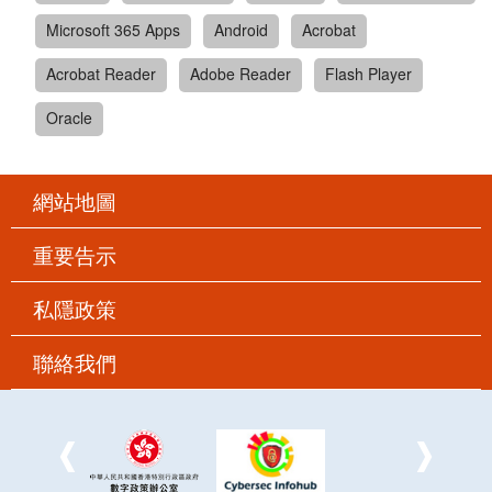
Microsoft 365 Apps
Android
Acrobat
Acrobat Reader
Adobe Reader
Flash Player
Oracle
網站地圖
重要告示
私隱政策
聯絡我們