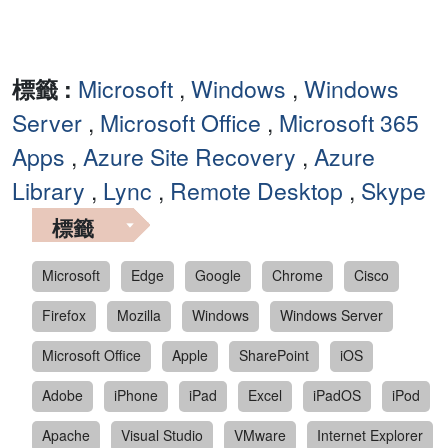
標籤 :
Microsoft
,
Windows
,
Windows
Server
,
Microsoft Office
,
Microsoft 365
Apps
,
Azure Site Recovery
,
Azure
Library
,
Lync
,
Remote Desktop
,
Skype
標籤
Microsoft
Edge
Google
Chrome
Cisco
Firefox
Mozilla
Windows
Windows Server
Microsoft Office
Apple
SharePoint
iOS
Adobe
iPhone
iPad
Excel
iPadOS
iPod
Apache
Visual Studio
VMware
Internet Explorer