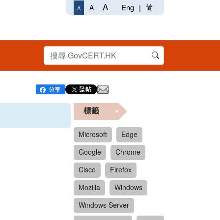
A
Eng
|
简
A
A
標籤
Microsoft
Edge
Google
Chrome
Cisco
Firefox
Mozilla
Windows
Windows Server