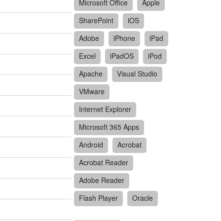
Microsoft Office
Apple
SharePoint
iOS
Adobe
iPhone
iPad
Excel
iPadOS
iPod
Apache
Visual Studio
VMware
Internet Explorer
Microsoft 365 Apps
Android
Acrobat
Acrobat Reader
Adobe Reader
Flash Player
Oracle