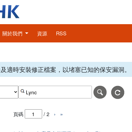
關於我們
資源
RSS
件及適時安裝修正檔案，以堵塞已知的保安漏洞。
期，格式為日日-月月-年年年年。
日期範圍的結束日期，格式為日日-月月-年年年年。
按關鍵字或 CVE ID 搜尋保安警報
頁碼
/
2
›
»