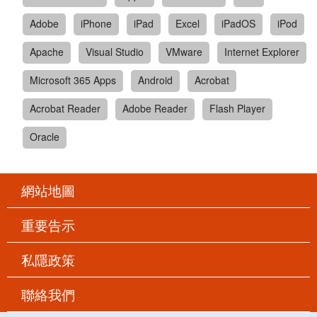
Adobe
iPhone
iPad
Excel
iPadOS
iPod
Apache
Visual Studio
VMware
Internet Explorer
Microsoft 365 Apps
Android
Acrobat
Acrobat Reader
Adobe Reader
Flash Player
Oracle
網站地圖
重要告示
私隱政策
聯絡我們