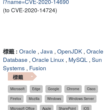
i?name=CVE-2020-14690
(to CVE-2020-14724)
標籤 :
Oracle
,
Java
,
OpenJDK
,
Oracle
Database
,
Oracle Linux
,
MySQL
,
Sun
Systems
,
Fusion
標籤
Microsoft
Edge
Google
Chrome
Cisco
Firefox
Mozilla
Windows
Windows Server
Microsoft Office
Apple
SharePoint
iOS