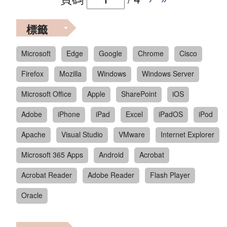
標籤
Microsoft
Edge
Google
Chrome
Cisco
Firefox
Mozilla
Windows
Windows Server
Microsoft Office
Apple
SharePoint
iOS
Adobe
iPhone
iPad
Excel
iPadOS
iPod
Apache
Visual Studio
VMware
Internet Explorer
Microsoft 365 Apps
Android
Acrobat
Acrobat Reader
Adobe Reader
Flash Player
Oracle