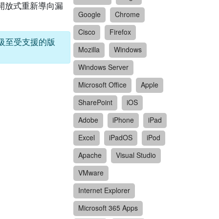
編程及開放式重新導向漏
Google
Chrome
Cisco
Firefox
l升級至受支援的版
Mozilla
Windows
Windows Server
Microsoft Office
Apple
SharePoint
iOS
Adobe
iPhone
iPad
Excel
iPadOS
iPod
Apache
Visual Studio
VMware
Internet Explorer
Microsoft 365 Apps