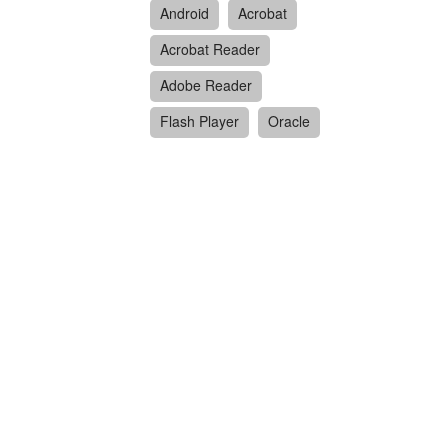
Android
Acrobat
Acrobat Reader
Adobe Reader
Flash Player
Oracle