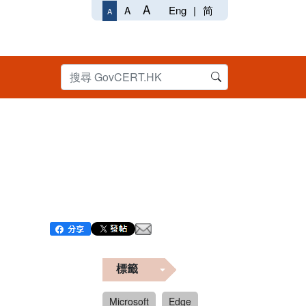
A
Eng
|
简
A
A
標籤
Microsoft
Edge