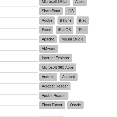
Microsoft Office
Apple
SharePoint
iOS
Adobe
iPhone
iPad
Excel
iPadOS
iPod
Apache
Visual Studio
VMware
Internet Explorer
Microsoft 365 Apps
Android
Acrobat
Acrobat Reader
Adobe Reader
Flash Player
Oracle