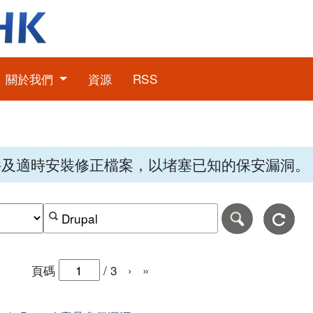
關於我們
資源
RSS
件及適時安裝修正檔案，以堵塞已知的保安漏洞。
期，格式為日日-月月-年年年年。
日期範圍的結束日期，格式為日日-月月-年年年年。
按關鍵字或 CVE ID 搜尋保安警報
頁碼
/
3
›
»