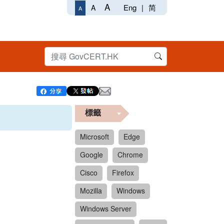
A
Eng
|
简
A
A
標籤
Microsoft
Edge
Google
Chrome
Cisco
Firefox
Mozilla
Windows
Windows Server