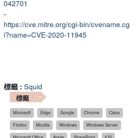
042701
-
https://cve.mitre.org/cgi-bin/cvename.cg
i?name=CVE-2020-11945
標籤 :
Squid
標籤
Microsoft
Edge
Google
Chrome
Cisco
Firefox
Mozilla
Windows
Windows Server
Microsoft Office
Apple
SharePoint
iOS