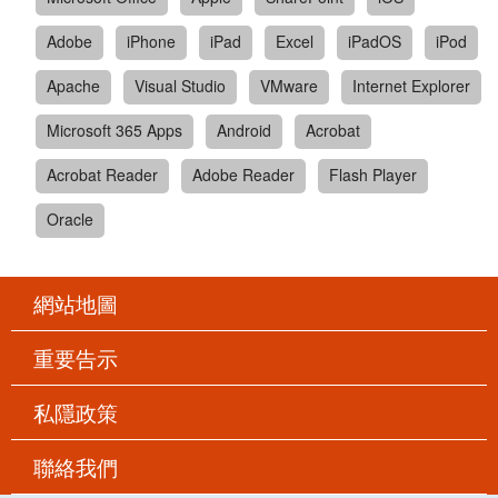
Adobe
iPhone
iPad
Excel
iPadOS
iPod
Apache
Visual Studio
VMware
Internet Explorer
Microsoft 365 Apps
Android
Acrobat
Acrobat Reader
Adobe Reader
Flash Player
Oracle
網站地圖
重要告示
私隱政策
聯絡我們