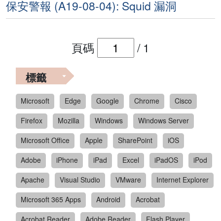
保安警報 (A19-08-04): Squid 漏洞
頁碼
/
1
標籤
Microsoft
Edge
Google
Chrome
Cisco
Firefox
Mozilla
Windows
Windows Server
Microsoft Office
Apple
SharePoint
iOS
Adobe
iPhone
iPad
Excel
iPadOS
iPod
Apache
Visual Studio
VMware
Internet Explorer
Microsoft 365 Apps
Android
Acrobat
Acrobat Reader
Adobe Reader
Flash Player