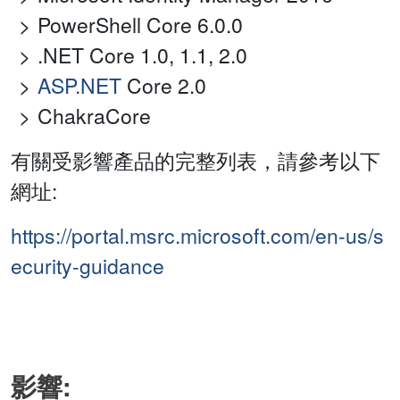
PowerShell Core 6.0.0
.NET Core 1.0, 1.1, 2.0
ASP.NET
Core 2.0
ChakraCore
有關受影響產品的完整列表，請參考以下
網址:
https://portal.msrc.microsoft.com/en-us/s
ecurity-guidance
影響: