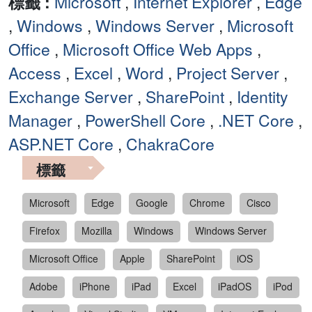
標籤 :
Microsoft
,
Internet Explorer
,
Edge
,
Windows
,
Windows Server
,
Microsoft
Office
,
Microsoft Office Web Apps
,
Access
,
Excel
,
Word
,
Project Server
,
Exchange Server
,
SharePoint
,
Identity
Manager
,
PowerShell Core
,
.NET Core
,
ASP.NET Core
,
ChakraCore
標籤
Microsoft
Edge
Google
Chrome
Cisco
Firefox
Mozilla
Windows
Windows Server
Microsoft Office
Apple
SharePoint
iOS
Adobe
iPhone
iPad
Excel
iPadOS
iPod