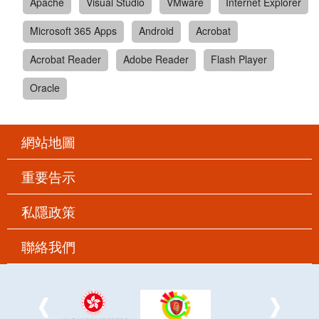
Apache
Visual Studio
VMware
Internet Explorer
Microsoft 365 Apps
Android
Acrobat
Acrobat Reader
Adobe Reader
Flash Player
Oracle
網站地圖
重要告示
私隱政策
聯絡我們