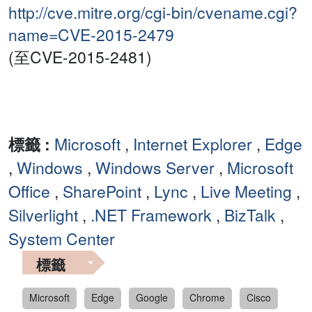
http://cve.mitre.org/cgi-bin/cvename.cgi?
name=CVE-2015-2479
(至CVE-2015-2481)
標籤 :
Microsoft
,
Internet Explorer
,
Edge
,
Windows
,
Windows Server
,
Microsoft
Office
,
SharePoint
,
Lync
,
Live Meeting
,
Silverlight
,
.NET Framework
,
BizTalk
,
System Center
標籤
Microsoft
Edge
Google
Chrome
Cisco