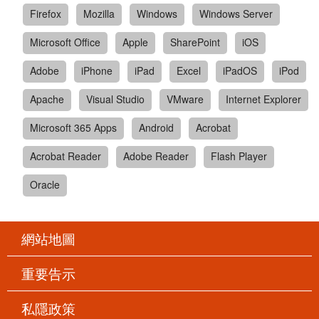
Firefox
Mozilla
Windows
Windows Server
Microsoft Office
Apple
SharePoint
iOS
Adobe
iPhone
iPad
Excel
iPadOS
iPod
Apache
Visual Studio
VMware
Internet Explorer
Microsoft 365 Apps
Android
Acrobat
Acrobat Reader
Adobe Reader
Flash Player
Oracle
網站地圖
重要告示
私隱政策