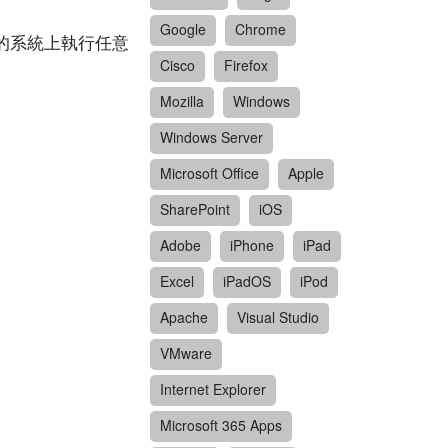
Google
Chrome
影響的系統上執行任意
Cisco
Firefox
Mozilla
Windows
Windows Server
Microsoft Office
Apple
SharePoint
iOS
Adobe
iPhone
iPad
Excel
iPadOS
iPod
Apache
Visual Studio
VMware
Internet Explorer
Microsoft 365 Apps