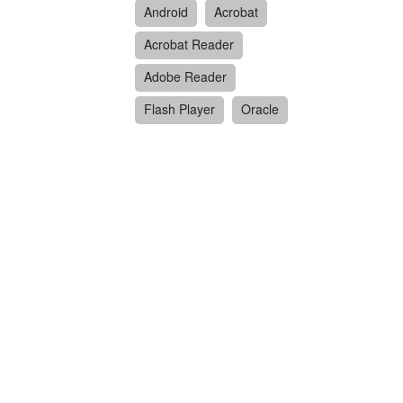
Android
Acrobat
Acrobat Reader
Adobe Reader
Flash Player
Oracle