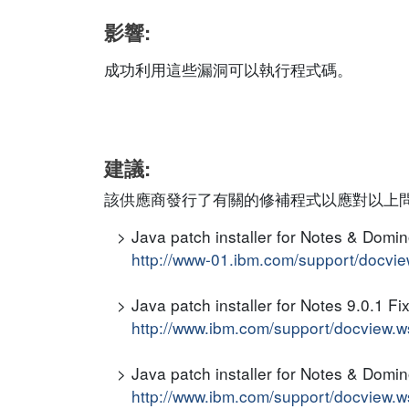
影響:
成功利用這些漏洞可以執行程式碼。
建議:
該供應商發行了有關的修補程式以應對以上
Java patch installer for Notes & Domin
http://www-01.ibm.com/support/docv
Java patch installer for Notes 9.0.1 F
http://www.ibm.com/support/docview
Java patch installer for Notes & Domin
http://www.ibm.com/support/docview