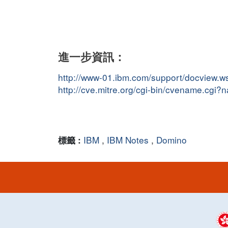
進一步資訊：
http://www-01.ibm.com/support/docview
http://cve.mitre.org/cgi-bin/cvename.cg
IBM
,
IBM Notes
,
Domino
標籤 :