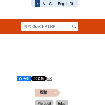
A
Eng
|
简
A
A
標籤
Microsoft
Edge