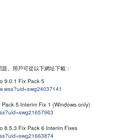
問題。用戶可從以下網址下載：
o 9.0.1 Fix Pack 5
iew.wss?uid=swg24037141
ix Pack 5 Interim Fix 1 (Windows only)
.wss?uid=swg21657963
o 8.5.3 Fix Pack 6 Interim Fixes
.wss?uid=swg21663874