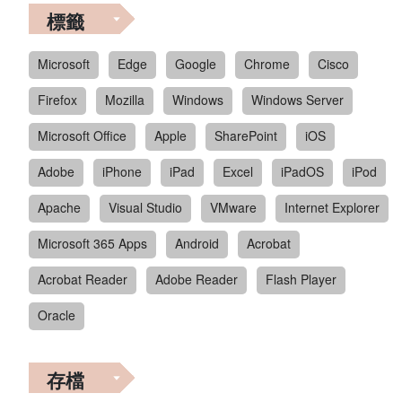
標籤
Microsoft
Edge
Google
Chrome
Cisco
Firefox
Mozilla
Windows
Windows Server
Microsoft Office
Apple
SharePoint
iOS
Adobe
iPhone
iPad
Excel
iPadOS
iPod
Apache
Visual Studio
VMware
Internet Explorer
Microsoft 365 Apps
Android
Acrobat
Acrobat Reader
Adobe Reader
Flash Player
Oracle
存檔