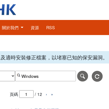
關於我們
資源
RSS
件及適時安裝修正檔案，以堵塞已知的保安漏洞。
期，格式為日日-月月-年年年年。
日期範圍的結束日期，格式為日日-月月-年年年年。
按關鍵字或 CVE ID 搜尋保安警報
頁碼
/
12
›
»