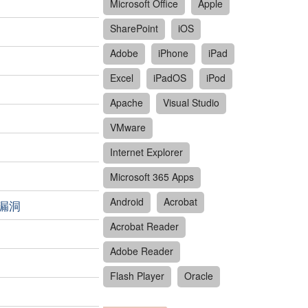
Microsoft Office
Apple
SharePoint
iOS
Adobe
iPhone
iPad
Excel
iPadOS
iPod
Apache
Visual Studio
VMware
Internet Explorer
Microsoft 365 Apps
Android
Acrobat
r 漏洞
Acrobat Reader
Adobe Reader
Flash Player
Oracle