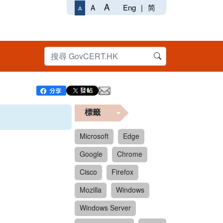
A
Eng
|
简
A
A
標籤
Microsoft
Edge
Google
Chrome
Cisco
Firefox
Mozilla
Windows
Windows Server