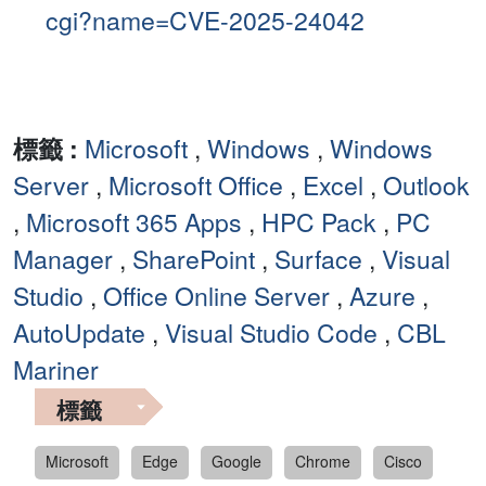
cgi?name=CVE-2025-24042
標籤 :
Microsoft
,
Windows
,
Windows
Server
,
Microsoft Office
,
Excel
,
Outlook
,
Microsoft 365 Apps
,
HPC Pack
,
PC
Manager
,
SharePoint
,
Surface
,
Visual
Studio
,
Office Online Server
,
Azure
,
AutoUpdate
,
Visual Studio Code
,
CBL
Mariner
標籤
Microsoft
Edge
Google
Chrome
Cisco