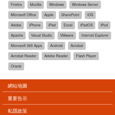
Firefox
Mozilla
Windows
Windows Server
Microsoft Office
Apple
SharePoint
iOS
Adobe
iPhone
iPad
Excel
iPadOS
iPod
Apache
Visual Studio
VMware
Internet Explorer
Microsoft 365 Apps
Android
Acrobat
Acrobat Reader
Adobe Reader
Flash Player
Oracle
網站地圖
重要告示
私隱政策