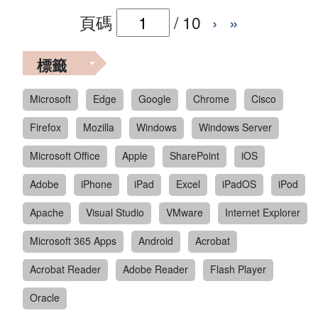
頁碼
/
10
›
»
標籤
Microsoft
Edge
Google
Chrome
Cisco
Firefox
Mozilla
Windows
Windows Server
Microsoft Office
Apple
SharePoint
iOS
Adobe
iPhone
iPad
Excel
iPadOS
iPod
Apache
Visual Studio
VMware
Internet Explorer
Microsoft 365 Apps
Android
Acrobat
Acrobat Reader
Adobe Reader
Flash Player
Oracle