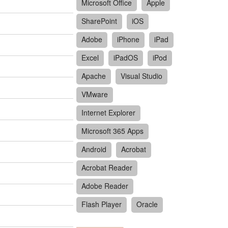
Microsoft Office
Apple
SharePoint
iOS
Adobe
iPhone
iPad
Excel
iPadOS
iPod
Apache
Visual Studio
VMware
Internet Explorer
Microsoft 365 Apps
Android
Acrobat
Acrobat Reader
Adobe Reader
Flash Player
Oracle