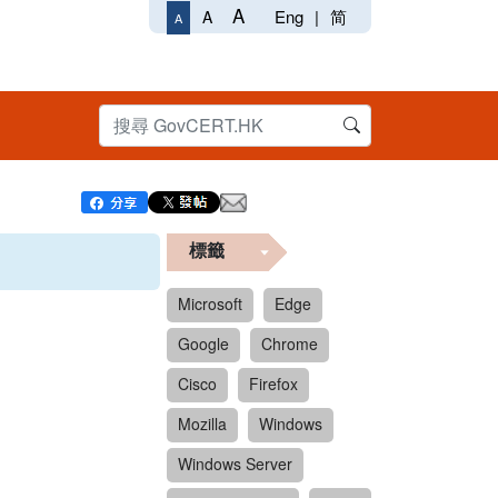
A
Eng
|
简
A
A
標籤
Microsoft
Edge
Google
Chrome
Cisco
Firefox
Mozilla
Windows
Windows Server