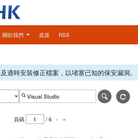
關於我們
資源
RSS
件及適時安裝修正檔案，以堵塞已知的保安漏洞。
期，格式為日日-月月-年年年年。
日期範圍的結束日期，格式為日日-月月-年年年年。
按關鍵字或 CVE ID 搜尋保安警報
頁碼
/
6
›
»