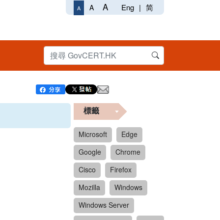
A
Eng
|
简
A
A
標籤
Microsoft
Edge
Google
Chrome
Cisco
Firefox
Mozilla
Windows
Windows Server