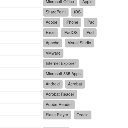
Microsoft Office
Apple
SharePoint
iOS
Adobe
iPhone
iPad
Excel
iPadOS
iPod
Apache
Visual Studio
VMware
Internet Explorer
Microsoft 365 Apps
Android
Acrobat
Acrobat Reader
Adobe Reader
Flash Player
Oracle