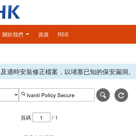
關於我們
資源
RSS
件及適時安裝修正檔案，以堵塞已知的保安漏洞。
期，格式為日日-月月-年年年年。
日期範圍的結束日期，格式為日日-月月-年年年年。
按關鍵字或 CVE ID 搜尋保安警報
頁碼
/
1