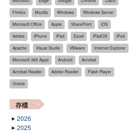
Microsoft
Edge
Google
Chrome
Cisco
Firefox
Mozilla
Windows
Windows Server
Microsoft Office
Apple
SharePoint
iOS
Adobe
iPhone
iPad
Excel
iPadOS
iPod
Apache
Visual Studio
VMware
Internet Explorer
Microsoft 365 Apps
Android
Acrobat
Acrobat Reader
Adobe Reader
Flash Player
Oracle
存檔
2026
2025