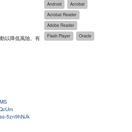
Android
Acrobat
Acrobat Reader
Adobe Reader
Flash Player
Oracle
動以降低風險。有
5MS
NzQcUm
pass-5zn9hNJk