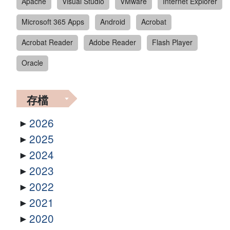
Apache
Visual Studio
VMware
Internet Explorer
Microsoft 365 Apps
Android
Acrobat
Acrobat Reader
Adobe Reader
Flash Player
Oracle
存檔
2026
2025
2024
2023
2022
2021
2020