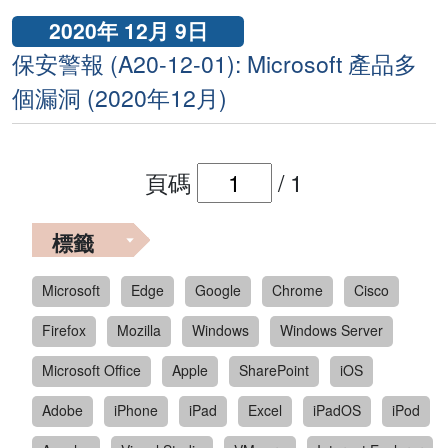
2020年 12月 9日
保安警報 (A20-12-01): Microsoft 產品多
個漏洞 (2020年12月)
頁碼
/
1
標籤
Microsoft
Edge
Google
Chrome
Cisco
Firefox
Mozilla
Windows
Windows Server
Microsoft Office
Apple
SharePoint
iOS
Adobe
iPhone
iPad
Excel
iPadOS
iPod