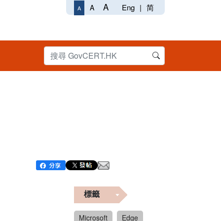
A
Eng
|
简
A
A
標籤
Microsoft
Edge