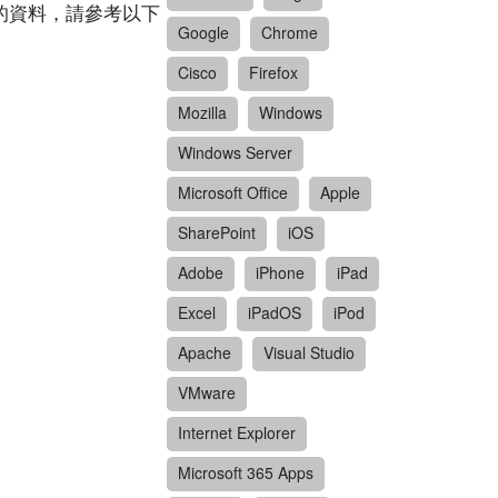
關漏洞的資料，請參考以下
Google
Chrome
Cisco
Firefox
Mozilla
Windows
Windows Server
Microsoft Office
Apple
SharePoint
iOS
Adobe
iPhone
iPad
Excel
iPadOS
iPod
Apache
Visual Studio
VMware
Internet Explorer
Microsoft 365 Apps