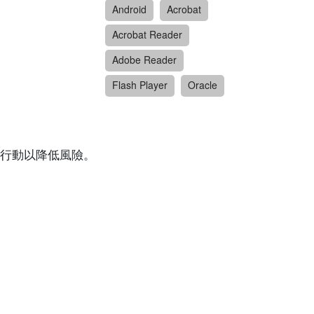
Android
Acrobat
Acrobat Reader
Adobe Reader
Flash Player
Oracle
行動以降低風險。