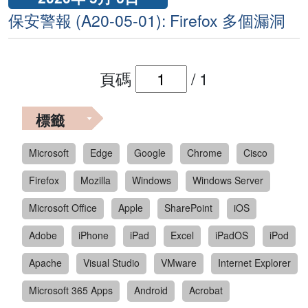
保安警報 (A20-05-01): Firefox 多個漏洞
頁碼
/
1
標籤
Microsoft
Edge
Google
Chrome
Cisco
Firefox
Mozilla
Windows
Windows Server
Microsoft Office
Apple
SharePoint
iOS
Adobe
iPhone
iPad
Excel
iPadOS
iPod
Apache
Visual Studio
VMware
Internet Explorer
Microsoft 365 Apps
Android
Acrobat