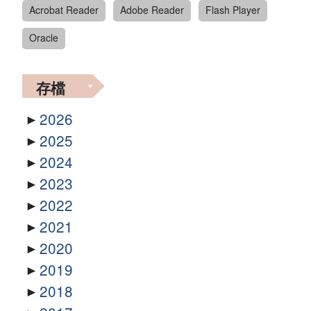
Acrobat Reader
Adobe Reader
Flash Player
Oracle
存檔
2026
2025
2024
2023
2022
2021
2020
2019
2018