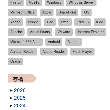
Firefox
Mozilla
Windows
Windows Server
Microsoft Office
Apple
SharePoint
iOS
Adobe
iPhone
iPad
Excel
iPadOS
iPod
Apache
Visual Studio
VMware
Internet Explorer
Microsoft 365 Apps
Android
Acrobat
Acrobat Reader
Adobe Reader
Flash Player
Oracle
存檔
2026
2025
2024