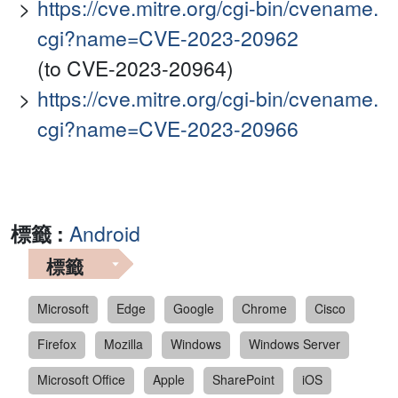
https://cve.mitre.org/cgi-bin/cvename.
cgi?name=CVE-2023-20962
(to CVE-2023-20964)
https://cve.mitre.org/cgi-bin/cvename.
cgi?name=CVE-2023-20966
標籤 :
Android
標籤
Microsoft
Edge
Google
Chrome
Cisco
Firefox
Mozilla
Windows
Windows Server
Microsoft Office
Apple
SharePoint
iOS