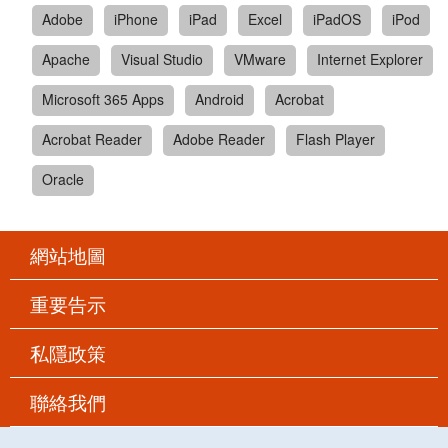
Adobe
iPhone
iPad
Excel
iPadOS
iPod
Apache
Visual Studio
VMware
Internet Explorer
Microsoft 365 Apps
Android
Acrobat
Acrobat Reader
Adobe Reader
Flash Player
Oracle
網站地圖
重要告示
私隱政策
聯絡我們