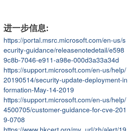
进一步信息:
https://portal.msrc.microsoft.com/en-us/s
ecurity-guidance/releasenotedetail/e598
9c8b-7046-e911-a98e-000d3a33a34d
https://support.microsoft.com/en-us/help/
20190514/security-update-deployment-in
formation-May-14-2019
https://support.microsoft.com/en-us/help/
4500705/customer-guidance-for-cve-201
9-0708
https://www.hkcert.org/my_url/zh/alert/19