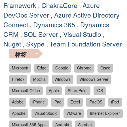
Framework
,
ChakraCore
,
Azure
DevOps Server
,
Azure Active Directory
Connect
,
Dynamics 365
,
Dynamics
CRM
,
SQL Server
,
Visual Studio
,
Nuget
,
Skype
,
Team Foundation Server
标签
Microsoft
Edge
Google
Chrome
Cisco
Firefox
Mozilla
Windows
Windows Server
Microsoft Office
Apple
SharePoint
iOS
Adobe
iPhone
iPad
Excel
iPadOS
iPod
Apache
Visual Studio
VMware
Internet Explorer
Microsoft 365 Apps
Android
Acrobat