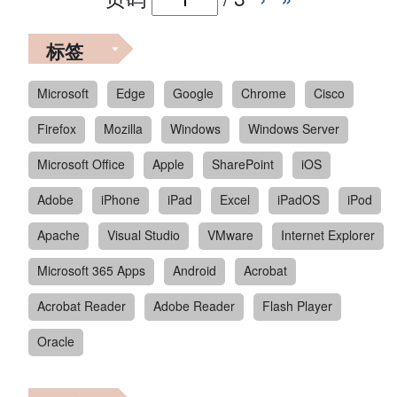
标签
Microsoft
Edge
Google
Chrome
Cisco
Firefox
Mozilla
Windows
Windows Server
Microsoft Office
Apple
SharePoint
iOS
Adobe
iPhone
iPad
Excel
iPadOS
iPod
Apache
Visual Studio
VMware
Internet Explorer
Microsoft 365 Apps
Android
Acrobat
Acrobat Reader
Adobe Reader
Flash Player
Oracle