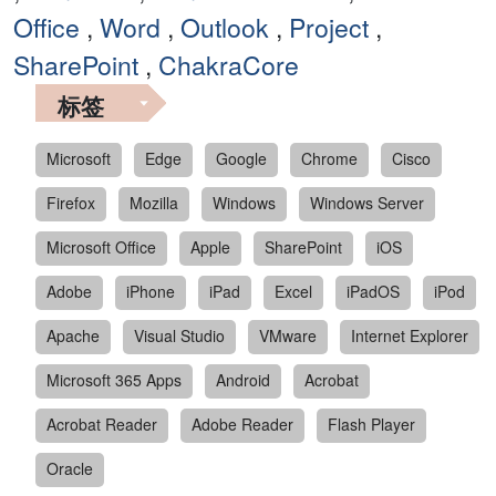
Office
,
Word
,
Outlook
,
Project
,
SharePoint
,
ChakraCore
标签
Microsoft
Edge
Google
Chrome
Cisco
Firefox
Mozilla
Windows
Windows Server
Microsoft Office
Apple
SharePoint
iOS
Adobe
iPhone
iPad
Excel
iPadOS
iPod
Apache
Visual Studio
VMware
Internet Explorer
Microsoft 365 Apps
Android
Acrobat
Acrobat Reader
Adobe Reader
Flash Player
Oracle