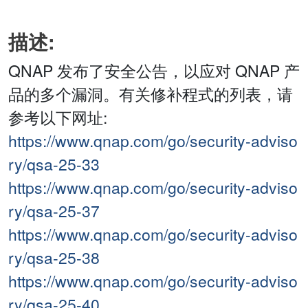
描述:
QNAP 发布了安全公告，以应对 QNAP 产
品的多个漏洞。有关修补程式的列表，请
参考以下网址:
https://www.qnap.com/go/security-adviso
ry/qsa-25-33
https://www.qnap.com/go/security-adviso
ry/qsa-25-37
https://www.qnap.com/go/security-adviso
ry/qsa-25-38
https://www.qnap.com/go/security-adviso
ry/qsa-25-40