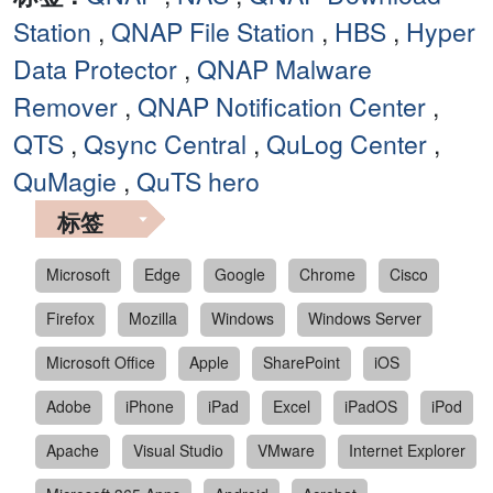
Station
,
QNAP File Station
,
HBS
,
Hyper
Data Protector
,
QNAP Malware
Remover
,
QNAP Notification Center
,
QTS
,
Qsync Central
,
QuLog Center
,
QuMagie
,
QuTS hero
标签
Microsoft
Edge
Google
Chrome
Cisco
Firefox
Mozilla
Windows
Windows Server
Microsoft Office
Apple
SharePoint
iOS
Adobe
iPhone
iPad
Excel
iPadOS
iPod
Apache
Visual Studio
VMware
Internet Explorer