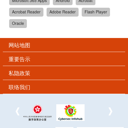
Microsoft 365 Apps
Android
Acrobat
Acrobat Reader
Adobe Reader
Flash Player
Oracle
网站地图
重要告示
私隐政策
联络我们