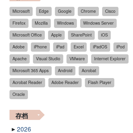
Microsoft
Edge
Google
Chrome
Cisco
Firefox
Mozilla
Windows
Windows Server
Microsoft Office
Apple
SharePoint
iOS
Adobe
iPhone
iPad
Excel
iPadOS
iPod
Apache
Visual Studio
VMware
Internet Explorer
Microsoft 365 Apps
Android
Acrobat
Acrobat Reader
Adobe Reader
Flash Player
Oracle
存档
2026