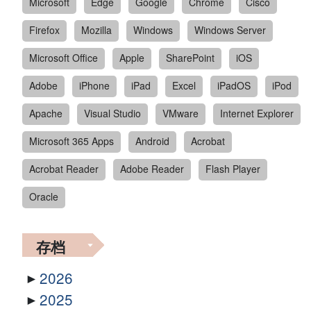
Microsoft
Edge
Google
Chrome
Cisco
Firefox
Mozilla
Windows
Windows Server
Microsoft Office
Apple
SharePoint
iOS
Adobe
iPhone
iPad
Excel
iPadOS
iPod
Apache
Visual Studio
VMware
Internet Explorer
Microsoft 365 Apps
Android
Acrobat
Acrobat Reader
Adobe Reader
Flash Player
Oracle
存档
2026
2025