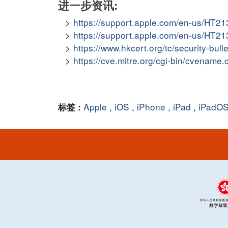
进一步资讯:
https://support.apple.com/en-us/HT2
https://support.apple.com/en-us/HT2
https://www.hkcert.org/tc/security-bul
https://cve.mitre.org/cgi-bin/cvena
Apple
,
iOS
,
iPhone
,
iPad
,
iPadO
标签 :