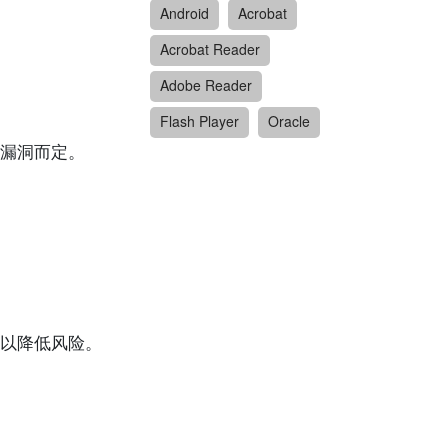
Android
Acrobat
Acrobat Reader
Adobe Reader
Flash Player
Oracle
漏洞而定。
以降低风险。