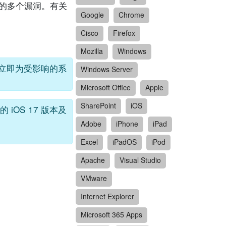
 装置发现的多个漏洞。有关
Google
Chrome
Cisco
Firefox
Mozilla
Windows
用户应立即为受影响的系
Windows Server
Microsoft Office
Apple
SharePoint
iOS
前的 iOS 17 版本及
Adobe
iPhone
iPad
Excel
iPadOS
iPod
Apache
Visual Studio
VMware
Internet Explorer
Microsoft 365 Apps