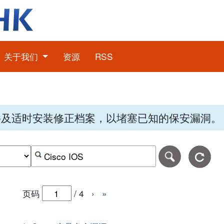
关于我们
资源
RSS
件及适时安装修正档案，以堵塞已知的保安漏洞。
期，格式为-日日-月月-年年年年。
日期范围的结束日期，格式为-日日-月月-年年年年。
按关键字或 CVE ID 搜寻保安警报
页码
/
4
›
»