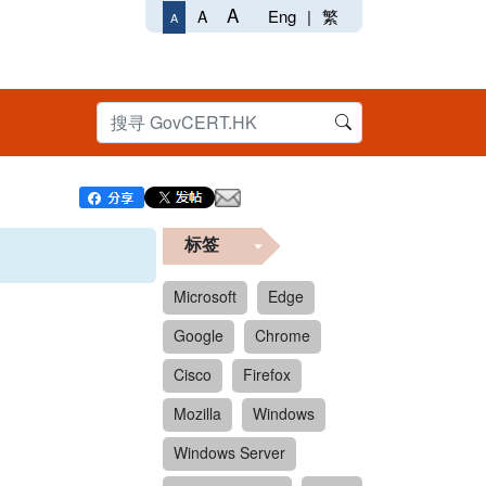
A
Eng
|
繁
A
A
标签
Microsoft
Edge
Google
Chrome
Cisco
Firefox
Mozilla
Windows
Windows Server