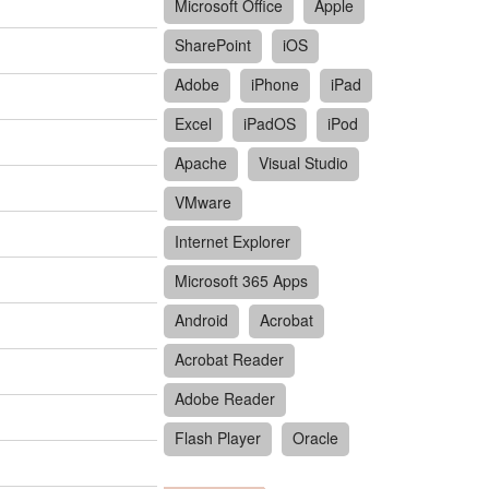
Microsoft Office
Apple
SharePoint
iOS
Adobe
iPhone
iPad
Excel
iPadOS
iPod
Apache
Visual Studio
VMware
Internet Explorer
Microsoft 365 Apps
Android
Acrobat
Acrobat Reader
Adobe Reader
Flash Player
Oracle