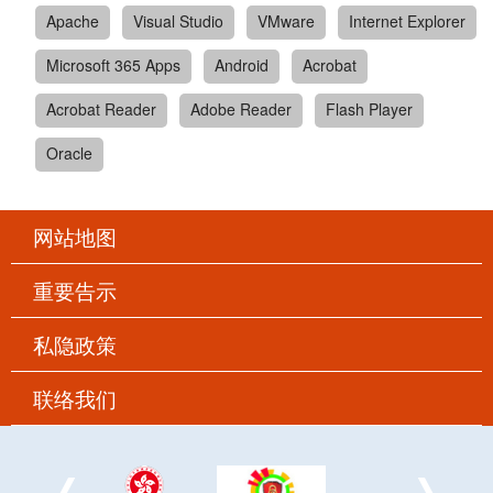
Apache
Visual Studio
VMware
Internet Explorer
Microsoft 365 Apps
Android
Acrobat
Acrobat Reader
Adobe Reader
Flash Player
Oracle
网站地图
重要告示
私隐政策
联络我们