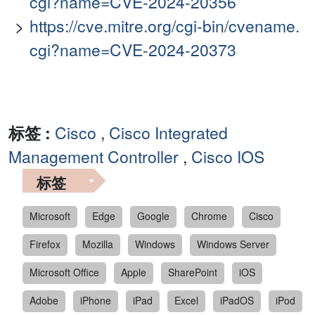
cgi?name=CVE-2024-20356
https://cve.mitre.org/cgi-bin/cvename.
cgi?name=CVE-2024-20373
标签 :
Cisco
,
Cisco Integrated
Management Controller
,
Cisco IOS
标签
Microsoft
Edge
Google
Chrome
Cisco
Firefox
Mozilla
Windows
Windows Server
Microsoft Office
Apple
SharePoint
iOS
Adobe
iPhone
iPad
Excel
iPadOS
iPod