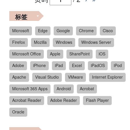
标签
Microsoft
Edge
Google
Chrome
Cisco
Firefox
Mozilla
Windows
Windows Server
Microsoft Office
Apple
SharePoint
iOS
Adobe
iPhone
iPad
Excel
iPadOS
iPod
Apache
Visual Studio
VMware
Internet Explorer
Microsoft 365 Apps
Android
Acrobat
Acrobat Reader
Adobe Reader
Flash Player
Oracle