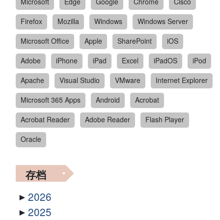
Microsoft
Edge
Google
Chrome
Cisco
Firefox
Mozilla
Windows
Windows Server
Microsoft Office
Apple
SharePoint
iOS
Adobe
iPhone
iPad
Excel
iPadOS
iPod
Apache
Visual Studio
VMware
Internet Explorer
Microsoft 365 Apps
Android
Acrobat
Acrobat Reader
Adobe Reader
Flash Player
Oracle
存档
2026
2025