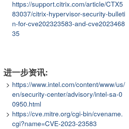
https://support.citrix.com/article/CTX5
83037/citrix-hypervisor-security-bulleti
n-for-cve202323583-and-cve2023468
35
进一步资讯:
https://www.intel.com/content/www/us/
en/security-center/advisory/intel-sa-0
0950.html
https://cve.mitre.org/cgi-bin/cvename.
cgi?name=CVE-2023-23583