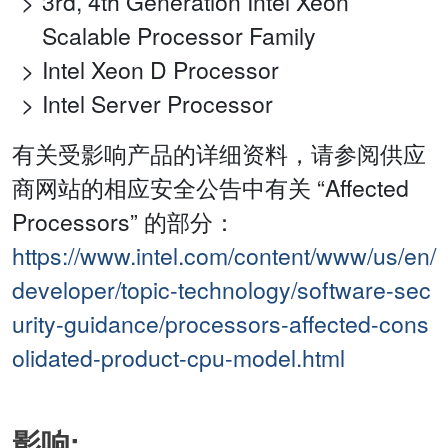
3rd, 4th Generation Intel Xeon
Scalable Processor Family
Intel Xeon D Processor
Intel Server Processor
有关受影响产品的详细资料，请参阅供应
商网站的相应安全公告中有关 “Affected
Processors” 的部分：
https://www.intel.com/content/www/us/en/
developer/topic-technology/software-sec
urity-guidance/processors-affected-cons
olidated-product-cpu-model.html
影响: