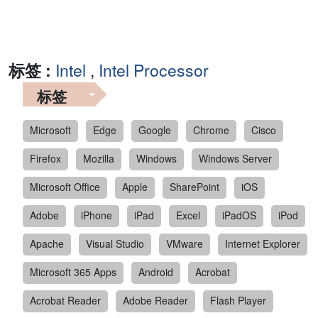
标签 :
Intel
,
Intel Processor
标签
Microsoft
Edge
Google
Chrome
Cisco
Firefox
Mozilla
Windows
Windows Server
Microsoft Office
Apple
SharePoint
iOS
Adobe
iPhone
iPad
Excel
iPadOS
iPod
Apache
Visual Studio
VMware
Internet Explorer
Microsoft 365 Apps
Android
Acrobat
Acrobat Reader
Adobe Reader
Flash Player