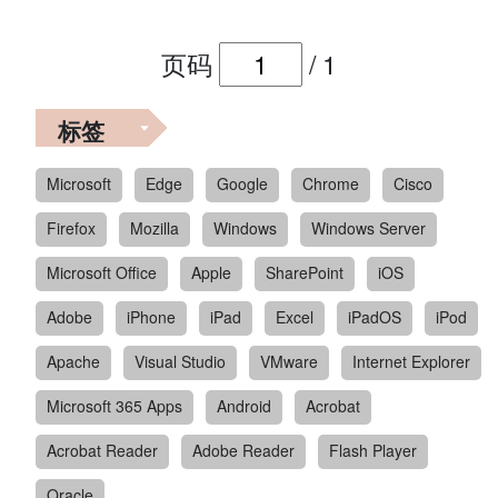
页码
/
1
标签
Microsoft
Edge
Google
Chrome
Cisco
Firefox
Mozilla
Windows
Windows Server
Microsoft Office
Apple
SharePoint
iOS
Adobe
iPhone
iPad
Excel
iPadOS
iPod
Apache
Visual Studio
VMware
Internet Explorer
Microsoft 365 Apps
Android
Acrobat
Acrobat Reader
Adobe Reader
Flash Player
Oracle