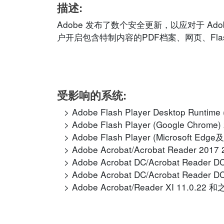
描述:
Adobe 发布了数个安全更新，以应对于 Adobe F
户开启包含特制内容的PDF档案、网页、Flas
受影响的系统:
Adobe Flash Player Desktop Runti
Adobe Flash Player (Google Chrom
Adobe Flash Player (Microsoft Edge
Adobe Acrobat/Acrobat Reader 20
Adobe Acrobat DC/Acrobat Reader 
Adobe Acrobat DC/Acrobat Reader 
Adobe Acrobat/Reader XI 11.0.22