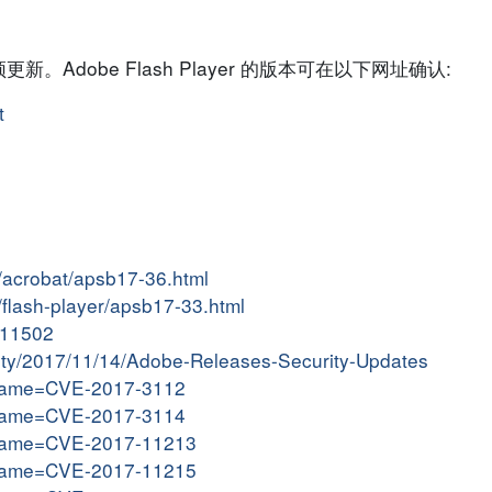
dobe Flash Player 的版本可在以下网址确认:
t
s/acrobat/apsb17-36.html
/flash-player/apsb17-33.html
7111502
ivity/2017/11/14/Adobe-Releases-Security-Updates
i?name=CVE-2017-3112
i?name=CVE-2017-3114
i?name=CVE-2017-11213
i?name=CVE-2017-11215