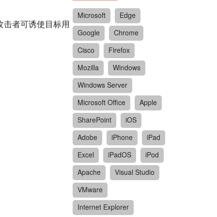
Microsoft
Edge
洞。远端攻击者可诱使目标用
Google
Chrome
Cisco
Firefox
Mozilla
Windows
Windows Server
Microsoft Office
Apple
SharePoint
iOS
Adobe
iPhone
iPad
Excel
iPadOS
iPod
Apache
Visual Studio
VMware
Internet Explorer