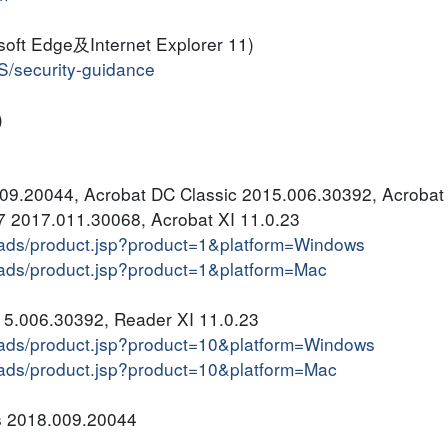
soft Edge及Internet Explorer 11)
US/security-guidance
)
09.20044, Acrobat DC Classic 2015.006.30392, Acrobat
 2017.011.30068, Acrobat XI 11.0.23
oads/product.jsp?product=1&platform=Windows
ads/product.jsp?product=1&platform=Mac
5.006.30392, Reader XI 11.0.23
oads/product.jsp?product=10&platform=Windows
ads/product.jsp?product=10&platform=Mac
s 2018.009.20044