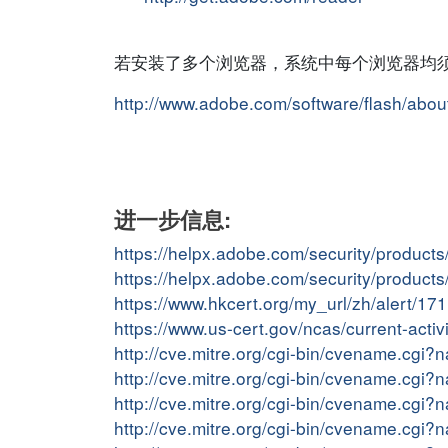
若安装了多个浏览器，系统中每个浏览器均须更新。A
http://www.adobe.com/software/flash/abou
进一步信息:
https://helpx.adobe.com/security/product
https://helpx.adobe.com/security/products
https://www.hkcert.org/my_url/zh/alert/1
https://www.us-cert.gov/ncas/current-act
http://cve.mitre.org/cgi-bin/cvename.cg
http://cve.mitre.org/cgi-bin/cvename.cg
http://cve.mitre.org/cgi-bin/cvename.cg
http://cve.mitre.org/cgi-bin/cvename.cg