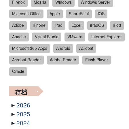
Firefox
Mozilla
Windows
Windows Server
Microsoft Office
Apple
SharePoint
iOS
Adobe
iPhone
iPad
Excel
iPadOS
iPod
Apache
Visual Studio
VMware
Internet Explorer
Microsoft 365 Apps
Android
Acrobat
Acrobat Reader
Adobe Reader
Flash Player
Oracle
存档
2026
2025
2024