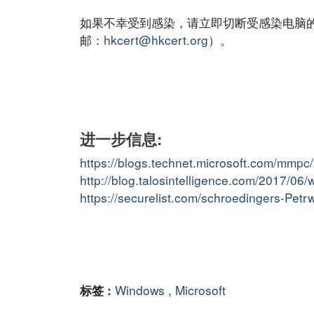
如果不幸受到感染，请立即切断受感染电脑的网
邮：
hkcert@hkcert.org
）。
进一步信息:
https://blogs.technet.microsoft.com/mmp
http://blog.talosintelligence.com/2017/06
https://securelist.com/schroedingers-Pet
Windows
,
Microsoft
标签 :