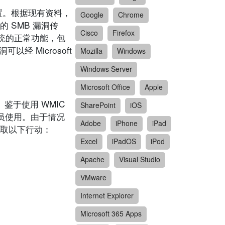
装置。根据现有资料，
Google
Chrome
的 SMB 漏洞传
Cisco
Firefox
 系统的正常功能，包
洞可以经 Microsoft
Mozilla
Windows
Windows Server
Microsoft Office
Apple
鉴于使用 WMIC
SharePoint
iOS
援人员使用。由于情况
Adobe
iPhone
iPad
取以下行动：
Excel
iPadOS
iPod
Apache
Visual Studio
VMware
Internet Explorer
Microsoft 365 Apps