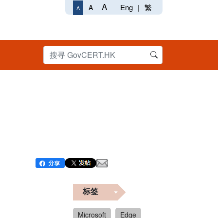
A
Eng
|
繁
A
A
标签
Microsoft
Edge