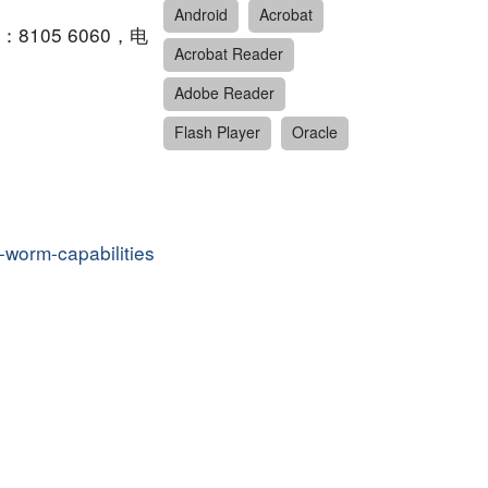
Android
Acrobat
05 6060，电
Acrobat Reader
Adobe Reader
Flash Player
Oracle
worm-capabilities