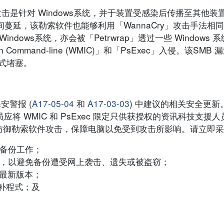
攻击是针对 Windows系统，并于装置受感染后传播至其他
间蔓延，该勒索软件也能够利用「WannaCry」攻击手法相同
dows系统，亦会被「Petrwrap」透过一些 Windows
tion Command-line (WMIC)」和「PsExec」入侵。该SMB 漏
程式堵塞。
安警报 (
A17-05-04
和
A17-03-03
) 中建议的相关安全更新。
员应将 WMIC 和 PsExec 限定只供获授权的资讯科技支
防御勒索软件攻击，保障电脑以免受到攻击所影响。请立即采
行备份工作；
看管，以避免备份遭受网上袭击、遗失或被盗窃；
至最新版本；
修补程式；及