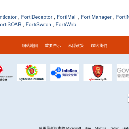
nticator
,
FortiDeceptor
,
FortiMail
,
FortiManager
,
Forti
ortiSOAR
,
FortiSwitch
,
FortiWeb
網站地圖
重要告示
私隱政策
聯絡我們
使用最新版本的 Microsoft Edge，Mozilla Firefo