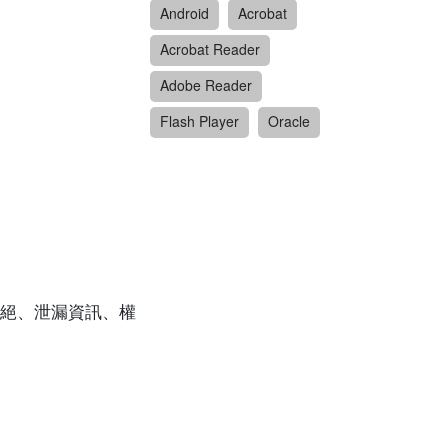
Android
Acrobat
Acrobat Reader
Adobe Reader
Flash Player
Oracle
絕、泄漏資訊、權