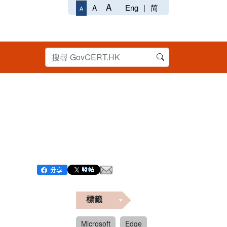
A
Eng
|
简
A
A
標籤
Microsoft
Edge