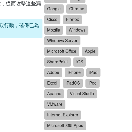
請求，從而攻擊這些漏
Google
Chrome
Cisco
Firefox
立即採取行動，確保已為
Mozilla
Windows
Windows Server
Microsoft Office
Apple
SharePoint
iOS
Adobe
iPhone
iPad
Excel
iPadOS
iPod
Apache
Visual Studio
VMware
Internet Explorer
Microsoft 365 Apps