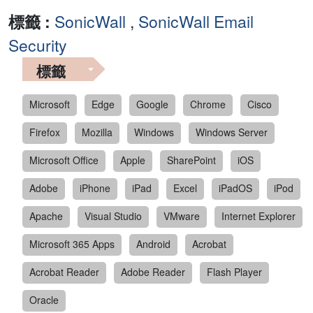
標籤 :
SonicWall
,
SonicWall Email
Security
標籤
Microsoft
Edge
Google
Chrome
Cisco
Firefox
Mozilla
Windows
Windows Server
Microsoft Office
Apple
SharePoint
iOS
Adobe
iPhone
iPad
Excel
iPadOS
iPod
Apache
Visual Studio
VMware
Internet Explorer
Microsoft 365 Apps
Android
Acrobat
Acrobat Reader
Adobe Reader
Flash Player
Oracle