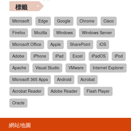
標籤
Microsoft
Edge
Google
Chrome
Cisco
Firefox
Mozilla
Windows
Windows Server
Microsoft Office
Apple
SharePoint
iOS
Adobe
iPhone
iPad
Excel
iPadOS
iPod
Apache
Visual Studio
VMware
Internet Explorer
Microsoft 365 Apps
Android
Acrobat
Acrobat Reader
Adobe Reader
Flash Player
Oracle
網站地圖