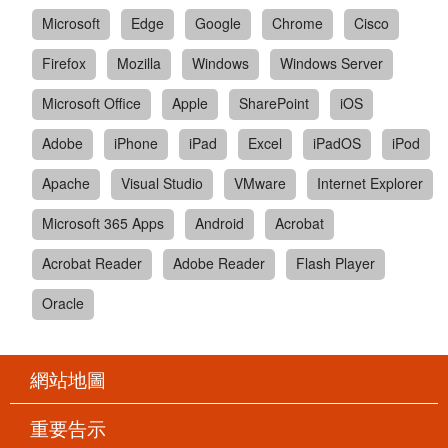
Microsoft
Edge
Google
Chrome
Cisco
Firefox
Mozilla
Windows
Windows Server
Microsoft Office
Apple
SharePoint
iOS
Adobe
iPhone
iPad
Excel
iPadOS
iPod
Apache
Visual Studio
VMware
Internet Explorer
Microsoft 365 Apps
Android
Acrobat
Acrobat Reader
Adobe Reader
Flash Player
Oracle
網站地圖
重要告示