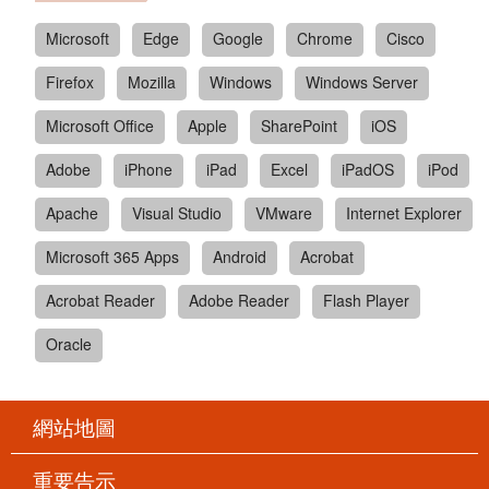
Microsoft
Edge
Google
Chrome
Cisco
Firefox
Mozilla
Windows
Windows Server
Microsoft Office
Apple
SharePoint
iOS
Adobe
iPhone
iPad
Excel
iPadOS
iPod
Apache
Visual Studio
VMware
Internet Explorer
Microsoft 365 Apps
Android
Acrobat
Acrobat Reader
Adobe Reader
Flash Player
Oracle
網站地圖
重要告示