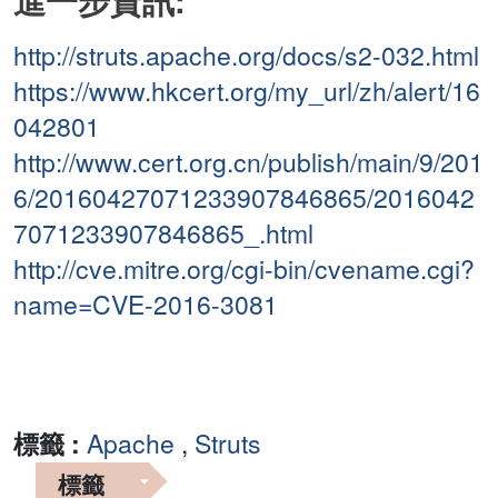
進一步資訊:
http://struts.apache.org/docs/s2-032.html
https://www.hkcert.org/my_url/zh/alert/16
042801
http://www.cert.org.cn/publish/main/9/201
6/20160427071233907846865/2016042
7071233907846865_.html
http://cve.mitre.org/cgi-bin/cvename.cgi?
name=CVE-2016-3081
標籤 :
Apache
,
Struts
標籤