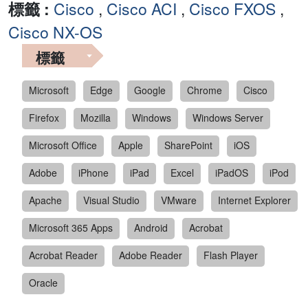
標籤 :
Cisco
,
Cisco ACI
,
Cisco FXOS
,
Cisco NX-OS
標籤
Microsoft
Edge
Google
Chrome
Cisco
Firefox
Mozilla
Windows
Windows Server
Microsoft Office
Apple
SharePoint
iOS
Adobe
iPhone
iPad
Excel
iPadOS
iPod
Apache
Visual Studio
VMware
Internet Explorer
Microsoft 365 Apps
Android
Acrobat
Acrobat Reader
Adobe Reader
Flash Player
Oracle