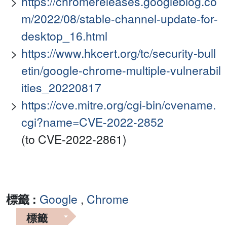
https://chromereleases.googleblog.co
m/2022/08/stable-channel-update-for-
desktop_16.html
https://www.hkcert.org/tc/security-bull
etin/google-chrome-multiple-vulnerabil
ities_20220817
https://cve.mitre.org/cgi-bin/cvename.
cgi?name=CVE-2022-2852
(to CVE-2022-2861)
標籤 :
Google
,
Chrome
標籤