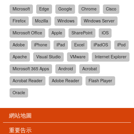
Microsoft
Edge
Google
Chrome
Cisco
Firefox
Mozilla
Windows
Windows Server
Microsoft Office
Apple
SharePoint
iOS
Adobe
iPhone
iPad
Excel
iPadOS
iPod
Apache
Visual Studio
VMware
Internet Explorer
Microsoft 365 Apps
Android
Acrobat
Acrobat Reader
Adobe Reader
Flash Player
Oracle
網站地圖
重要告示