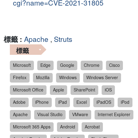
cgi?name=CVE-2021-31805
標籤 :
Apache
,
Struts
標籤
Microsoft
Edge
Google
Chrome
Cisco
Firefox
Mozilla
Windows
Windows Server
Microsoft Office
Apple
SharePoint
iOS
Adobe
iPhone
iPad
Excel
iPadOS
iPod
Apache
Visual Studio
VMware
Internet Explorer
Microsoft 365 Apps
Android
Acrobat