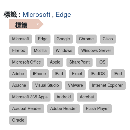
標籤 :
Microsoft
,
Edge
標籤
Microsoft
Edge
Google
Chrome
Cisco
Firefox
Mozilla
Windows
Windows Server
Microsoft Office
Apple
SharePoint
iOS
Adobe
iPhone
iPad
Excel
iPadOS
iPod
Apache
Visual Studio
VMware
Internet Explorer
Microsoft 365 Apps
Android
Acrobat
Acrobat Reader
Adobe Reader
Flash Player
Oracle