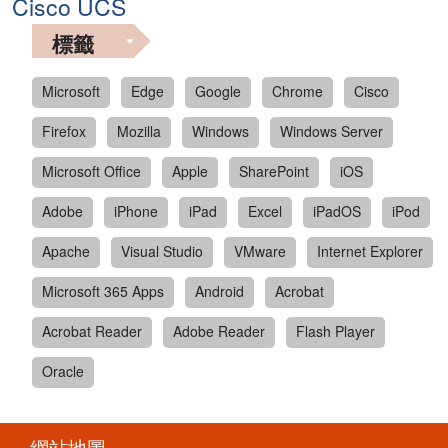
Cisco UCS
標籤
Microsoft
Edge
Google
Chrome
Cisco
Firefox
Mozilla
Windows
Windows Server
Microsoft Office
Apple
SharePoint
iOS
Adobe
iPhone
iPad
Excel
iPadOS
iPod
Apache
Visual Studio
VMware
Internet Explorer
Microsoft 365 Apps
Android
Acrobat
Acrobat Reader
Adobe Reader
Flash Player
Oracle
網站地圖